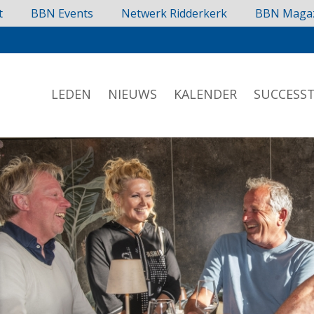
t
BBN Events
Netwerk Ridderkerk
BBN Maga
LEDEN
NIEUWS
KALENDER
SUCCESST