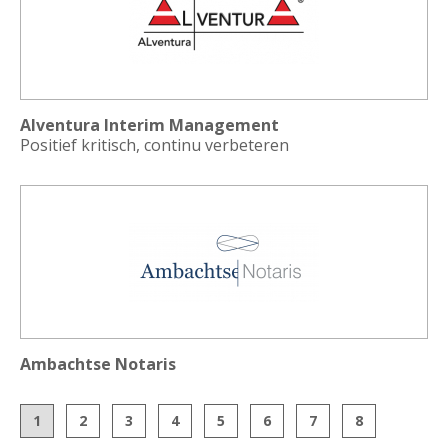
Alventura Interim Management
Positief kritisch, continu verbeteren
Ambachtse Notaris
1
2
3
4
5
6
7
8