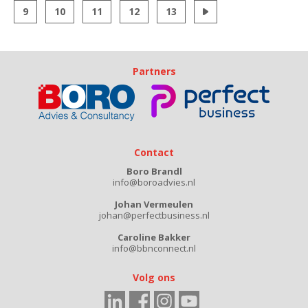
9
10
11
12
13
Partners
Contact
Boro Brandl
info@boroadvies.nl
Johan Vermeulen
johan@perfectbusiness.nl
Caroline Bakker
info@bbnconnect.nl
Volg ons