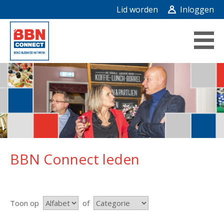
Lid worden
Inloggen
BBN Connect leden
Toon op
of